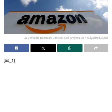
La Demande Damazon Dannuler Une Amende De 113 Milliard Deuros
[ad_1]