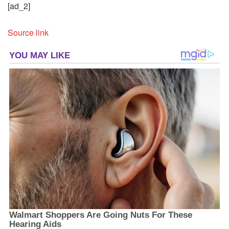
[ad_2]
Source link