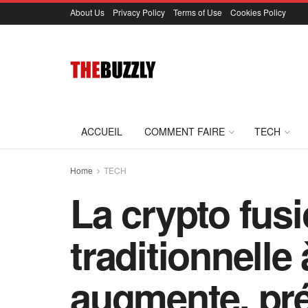
About Us
Privacy Policy
Terms of Use
Cookies Policy
ACCUEIL
COMMENT FAIRE
TECH
Home
TECH
La crypto fusi
traditionnelle
augmente, pr