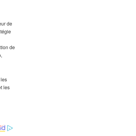
eur de
atégie
tion de
o,
 les
t les