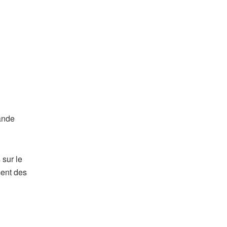
rande
 sur le
ment des