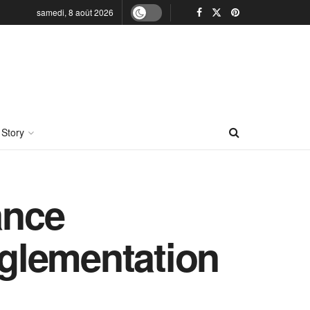
samedi, 8 août 2026
 Story
ance
églementation