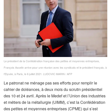
Le président de la Confédération française des petites et moyennes entreprises,
François Asselin arrive pour une réunion avec les syndicats et le président français, à
l’Elysée, à Paris, le 6 juillet 2021.
LUDOVIC MARIN / AFP
Le patronat ne ménage pas ses efforts pour remplir le
cahier de doléances, à deux mois du scrutin présidentiel
des 10 et 24 avril. Après le Medef et l’Union des industries
et métiers de la métallurgie (UIMM), c’est la Confédération
des petites et moyennes entreprises (CPME) qui s’est