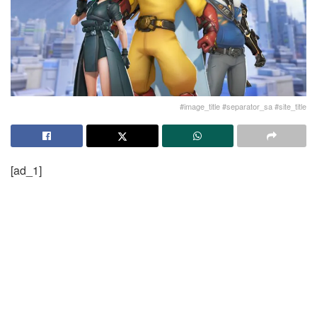
#image_title #separator_sa #site_title
[ad_1]