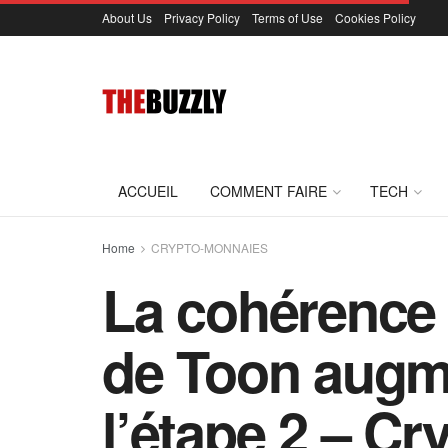
About Us
Privacy Policy
Terms of Use
Cookies Policy
ACCUEIL
COMMENT FAIRE
TECH
Home
CRYPTO-MONNAIES
La cohérence 
de Toon augme
l’étape 2 – C