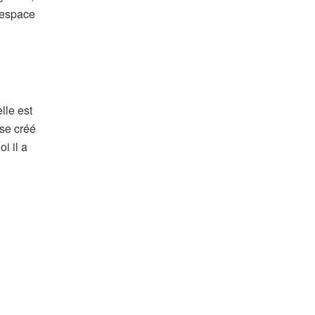
l’espace
lle est
se créé
i il a