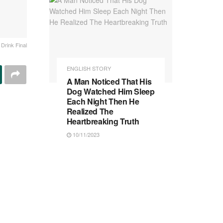
 Drink Final
ENGLISH STORY
A Man Noticed That His
Dog Watched Him Sleep
Each Night Then He
Realized The
Heartbreaking Truth
10/11/2023