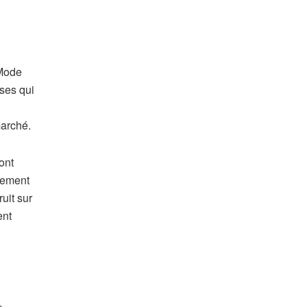
ses qui
marché.
ont
vement
uit sur
ent