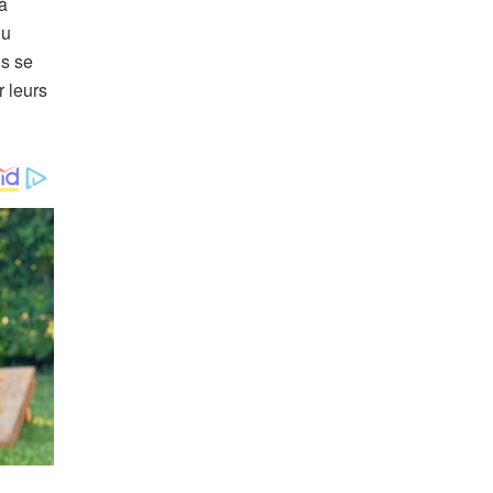
à
ou
ns se
r leurs