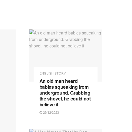
ENGLISH STORY
An old man heard
babies squeaking from
underground. Grabbing
the shovel, he could not
believe it
29/12/2023