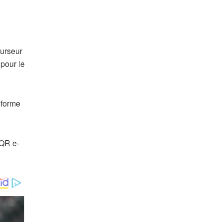
curseur
 pour le
eforme
 QR e-