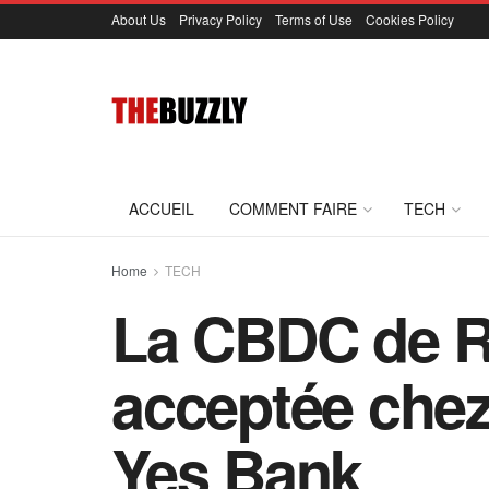
About Us
Privacy Policy
Terms of Use
Cookies Policy
ACCUEIL
COMMENT FAIRE
TECH
Home
TECH
La CBDC de R
acceptée chez
Yes Bank