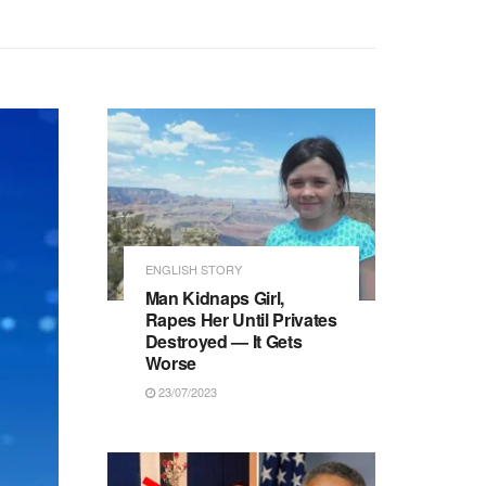
ENGLISH STORY
Man Kidnaps Girl,
Rapes Her Until Privates
Destroyed — It Gets
Worse
23/07/2023