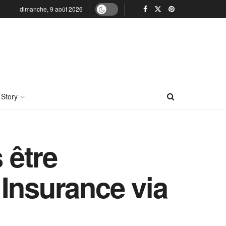
dimanche, 9 août 2026
 Story
 être
Insurance via