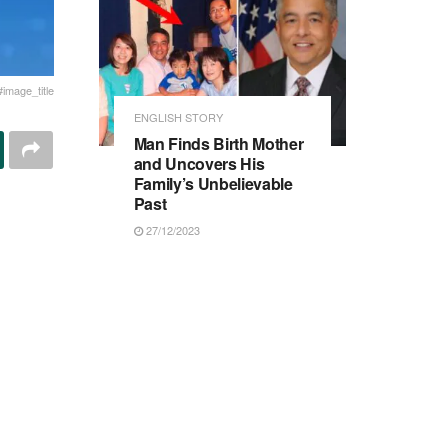
#image_title
ENGLISH STORY
Man Finds Birth Mother
and Uncovers His
Family’s Unbelievable
Past
27/12/2023