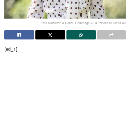
Kate Middleton A Rendu Hommage A La Princesse Diana Au
[ad_1]