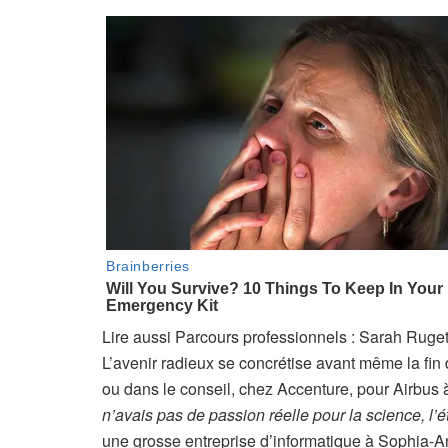
A
Lire aussi
Parcours professionnels : Sarah Ruget,
r
L’avenir radieux se concrétise avant même la fi
t
ou dans le conseil, chez Accenture, pour Airbus
i
n’avais pas de passion réelle pour la science, l’
c
une grosse entreprise d’informatique à Sophia-Ant