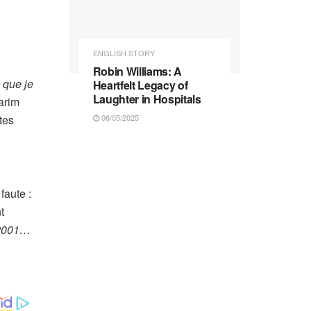
ENGLISH STORY
Robin Williams: A
e que je
Heartfelt Legacy of
Laughter in Hospitals
arim
06/05/2025
tes
u
faute :
t
 2001…
,