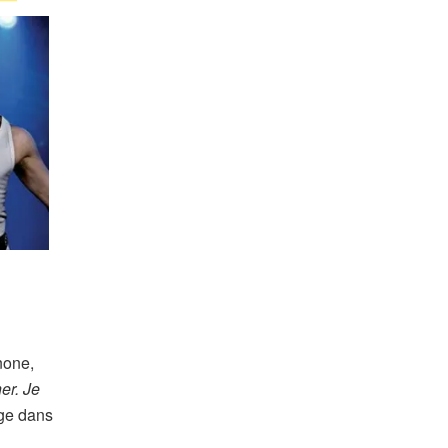
none,
er. Je
age dans