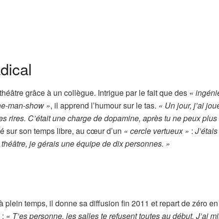
dical
théâtre grâce à un collègue. Intrigue par le fait que des
« ingéni
 one-man-show »
, il apprend l’humour sur le tas.
« Un jour, j’ai jou
es rires. C’était une charge de dopamine, après tu ne peux plus 
té sur son temps libre,
au cœur d’un
« cercle vertueux »
:
J’étais
 théâtre, je gérais une équipe de dix personnes. »
 plein temps, il donne sa diffusion fin 2011 et repart de zéro en
 :
« T’es personne, les salles te refusent toutes au début. J’ai m