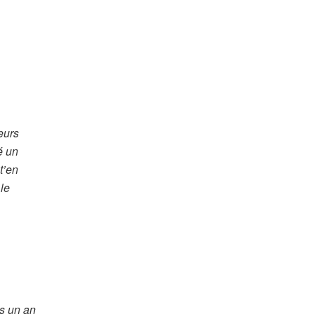
eurs
é un
t’en
 le
is un an