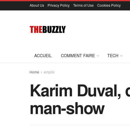
About Us
Privacy Policy
Terms of Use
Cookies Policy
ACCUEIL
COMMENT FAIRE
TECH
Home
emploi
Karim Duval, 
man-show