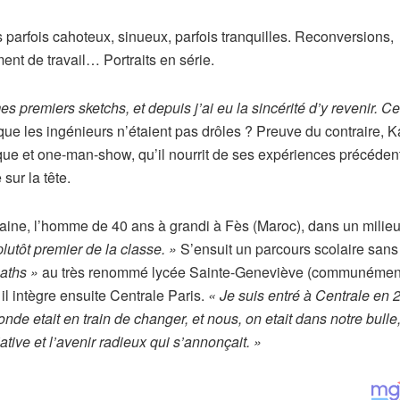
parfois cahoteux, sinueux, parfois tranquilles. Reconversions,
ent de travail… Portraits en série.
es premiers sketchs, et depuis j’ai eu la sincérité d’y revenir. C
que les ingénieurs n’étaient pas drôles ? Preuve du contraire, K
ique et one-man-show, qu’il nourrit de ses expériences précéden
sur la tête.
caine, l’homme de 40 ans à grandi à Fès (Maroc), dans un milie
lutôt premier de la classe. »
S’ensuit un parcours scolaire sans 
aths »
au très renommé lycée Sainte-Geneviève (communémen
il intègre ensuite Centrale Paris.
« Je suis entré à Centrale en
e etait en train de changer, et nous, on etait dans notre bulle
ative et l’avenir radieux qui s’annonçait. »