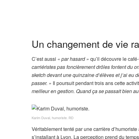
n
e
s
Un changement de vie ra
C’est aussi
« par hasard »
qu’il découvre le café-
carriéristes pas foncièrement drôles fontent du
sketch devant une quinzaine d’élèves et j’ai eu d
passer. »
Il poursuit pendant trois ans cette activi
meilleur en gestion. Quand ça se passait bien au
Karim Duval, humoriste.
RD
Véritablement tenté par une carrière d’humoriste à
s’installant à Lyon. La perception prend du temps