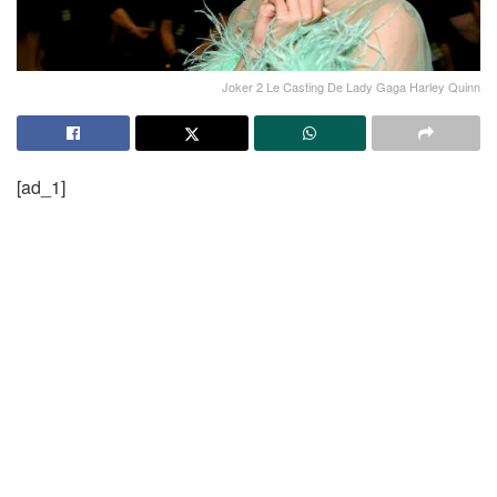
Joker 2 Le Casting De Lady Gaga Harley Quinn
[ad_1]