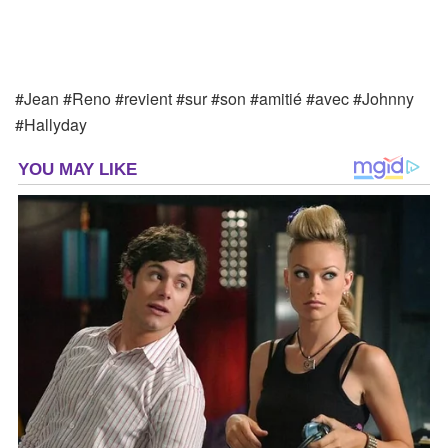
#Jean #Reno #revient #sur #son #amitié #avec #Johnny
#Hallyday