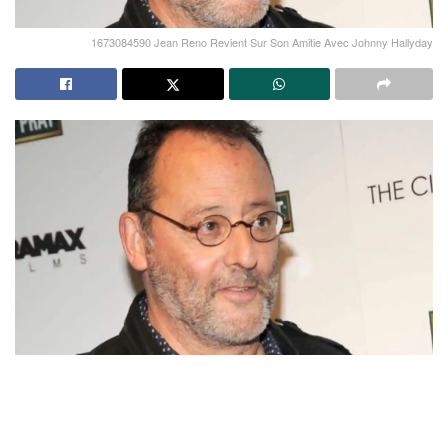
1673084590 Jean Reno Revient Sur Son Amitie Avec Johnny Hallyday