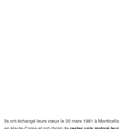
Ils ont échangé leurs vœux le 30 mars 1981 à Monticello
en Haute-Corse et ont choisi de
rester unis malgré leur