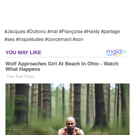
#Jacques #Dutronc #mal #Françoise #Hardy #partage
#ses #inquiétudes #concernant #son