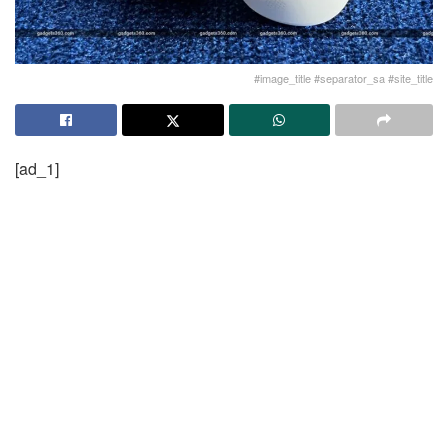
#image_title #separator_sa #site_title
[ad_1]