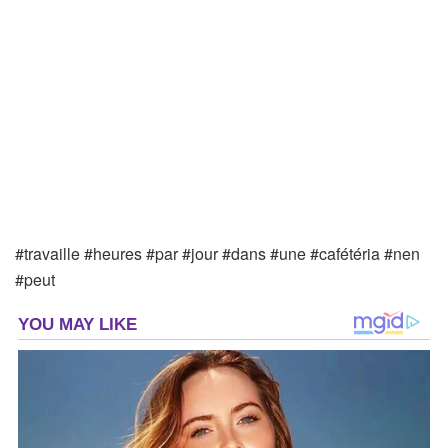
#travaille #heures #par #jour #dans #une #cafétéria #nen
#peut