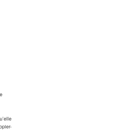
de
u’elle
opier-