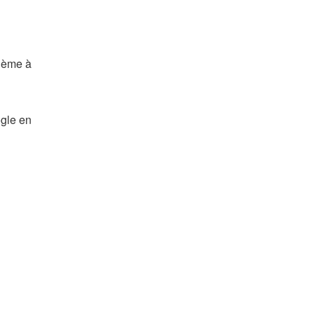
blème à
ogle en