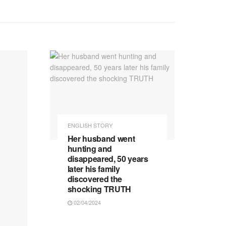
ENGLISH STORY
Her husband went
hunting and
disappeared, 50 years
later his family
discovered the
shocking TRUTH
02/04/2024