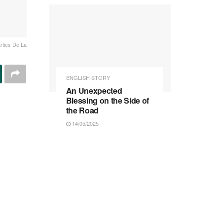
rties De La
ENGLISH STORY
An Unexpected
Blessing on the Side of
the Road
14/05/2025