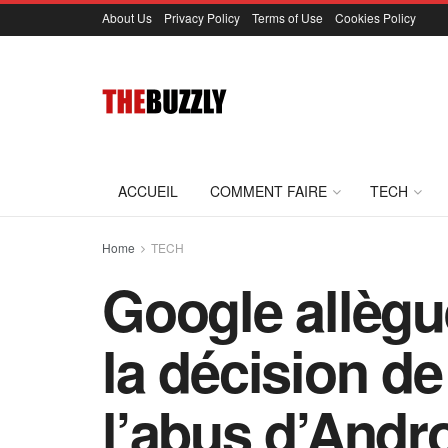
About Us
Privacy Policy
Terms of Use
Cookies Policy
ACCUEIL
COMMENT FAIRE
TECH
Home
TECH
Google allègu
la décision de
l’abus d’Andr