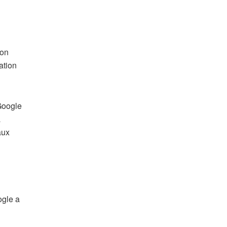
ion
ation
Google
a
aux
ogle a