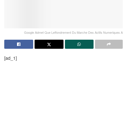
Google Admet Que Leffondrement Du Marche Des Actifs Numeriques A
[ad_1]