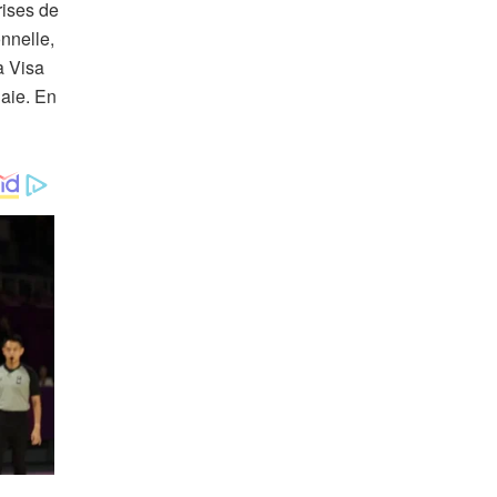
rises de
onnelle,
à Visa
naie. En