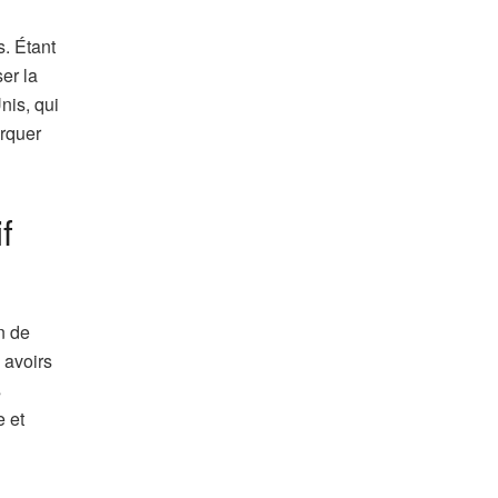
. Étant
er la
nis, qui
arquer
f
n de
 avoirs
s
e et