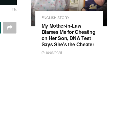
Ftx
ENGLISH STORY
My Mother-in-Law
Blames Me for Cheating
on Her Son, DNA Test
Says She’s the Cheater
10/03/2025