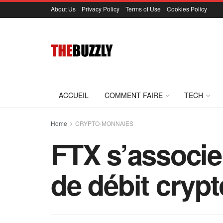
About Us
Privacy Policy
Terms of Use
Cookies Policy
ACCUEIL
COMMENT FAIRE
TECH
Home
CRYPTO-MONNAIES
FTX s’associe
de débit cryp