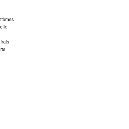
ystèmes
elle
frais
rte