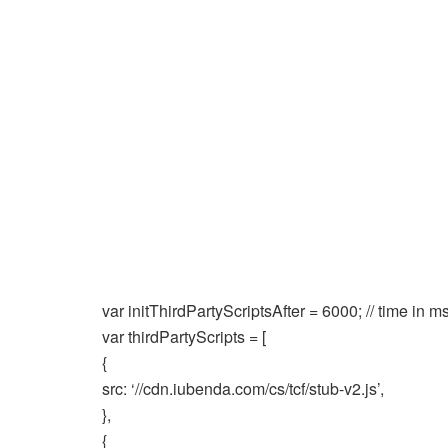
var initThirdPartyScriptsAfter = 6000; // time in m
var thirdPartyScripts = [
{
src: ‘//cdn.iubenda.com/cs/tcf/stub-v2.js’,
},
{