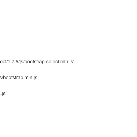
ect/1.7.5/js/bootstrap-select.min.js’,
s/bootstrap.min.js’
.js’