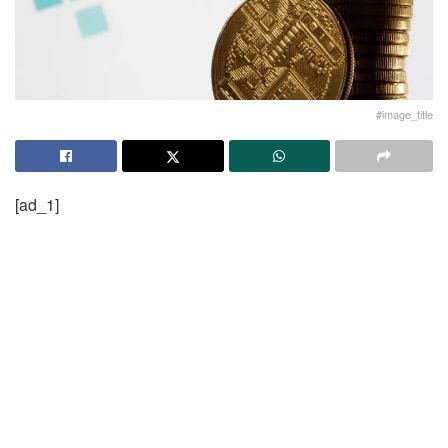
#image_title
[ad_1]