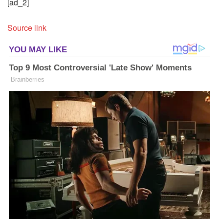
[ad_2]
Source link