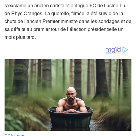
é
s’exclame un ancien cariste et délégué FO de l’usine Lu
à
de Rhys Oranges. La querelle, filmée, a été suivie de la
n
chute de l’ancien Premier ministre dans les sondages et de
o
sa défaite au premier tour de l’élection présidentielle un
s
mois plus tard.
a
b
o
n
n
é
s