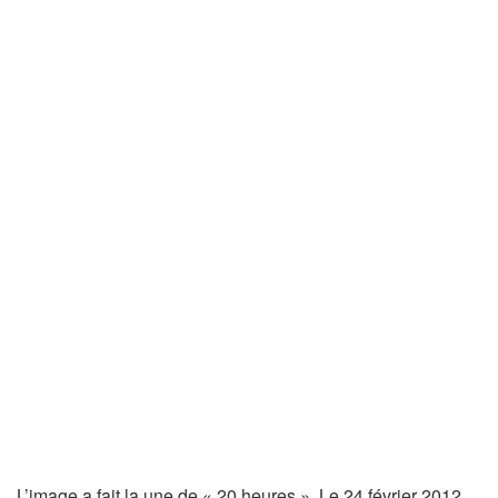
L’image a fait la une de « 20 heures ». Le 24 février 2012,