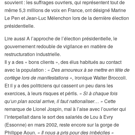
souvient : les suffrages ouvriers, qui représentent tout de
même 5,3 millions de voix en France, ont désigné Marine
Le Pen et Jean-Luc Mélenchon lors de la dernière élection
présidentielle.
A
Lire aussi
A l’approche de l’élection présidentielle, le
r
gouvernement redouble de vigilance en matière de
t
restructuration industrielle.
i
Il y a des « bons clients », des élus habitués au contact
c
avec la population :
« Des amoureux à se mettre en tête de
l
cortège lors de manifestations »,
ironique Walter Broccoli.
e
Et il y a des politiciens qui cassent un peu dans les
r
exercices, à leurs risques et périls.
« Si à chaque fois
é
qu’un plan social arrive, il faut nationaliser… »
Cette
s
remarque de Lionel Jospin, mal à l’aise avec l’ouvrier qui
e
l’interpellait dans le sort des salariés de Lou à Evry
r
(Essonne) en mars 2002, reste encore sur la gorge de
v
Philippe Aoun.
« Il nous a pris pour des imbéciles »