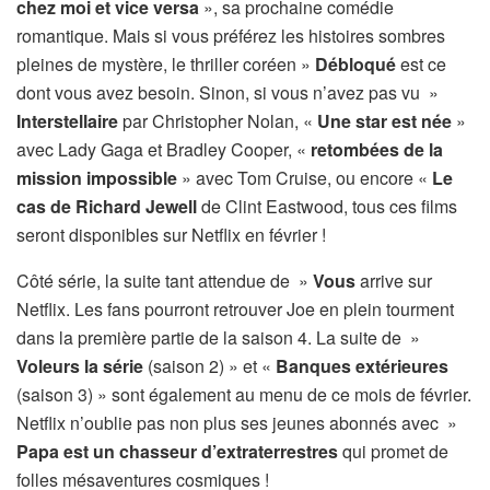
chez moi et vice versa
», sa prochaine comédie
romantique. Mais si vous préférez les histoires sombres
pleines de mystère, le thriller coréen »
Débloqué
est ce
dont vous avez besoin. Sinon, si vous n’avez pas vu »
Interstellaire
par Christopher Nolan, «
Une star est née
»
avec Lady Gaga et Bradley Cooper, «
retombées de la
mission impossible
» avec Tom Cruise, ou encore «
Le
cas de Richard Jewell
de Clint Eastwood, tous ces films
seront disponibles sur Netflix en février !
Côté série, la suite tant attendue de »
Vous
arrive sur
Netflix. Les fans pourront retrouver Joe en plein tourment
dans la première partie de la saison 4. La suite de »
Voleurs la série
(saison 2) » et «
Banques extérieures
(saison 3) » sont également au menu de ce mois de février.
Netflix n’oublie pas non plus ses jeunes abonnés avec »
Papa est un chasseur d’extraterrestres
qui promet de
folles mésaventures cosmiques !