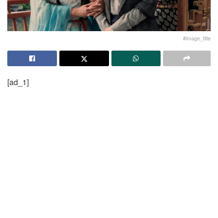
#image_title
[ad_1]