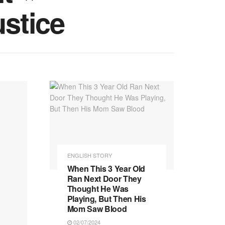
ustice
ENGLISH STORY
When This 3 Year Old
Ran Next Door They
Thought He Was
Playing, But Then His
Mom Saw Blood
02/07/2024