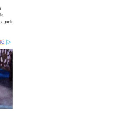
n
la
 magasin