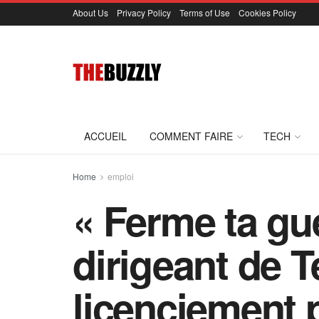
About Us
Privacy Policy
Terms of Use
Cookies Policy
ACCUEIL
COMMENT FAIRE
TECH
Home
emploi
« Ferme ta gu
dirigeant de T
licenciement