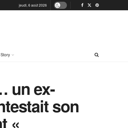
jeudi, 6 août 2026
 Story
… un ex-
ntestait son
t «