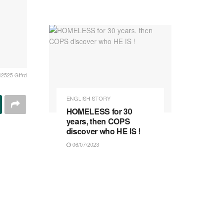
2525 Gtfrd
ENGLISH STORY
HOMELESS for 30
years, then COPS
discover who HE IS !
06/07/2023