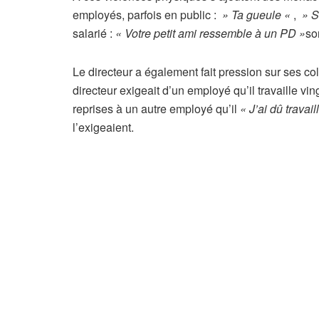
i
employés, parfois en public :
» Ta gueule «
,
» S
c
salarié :
« Votre petit ami ressemble à un PD »
so
l
e
Le directeur a également fait pression sur ses co
r
directeur exigeait d’un employé qu’il travaille vin
é
reprises à un autre employé qu’il
« J’ai dû travai
s
l’exigeaient.
e
r
v
é
à
n
o
s
a
b