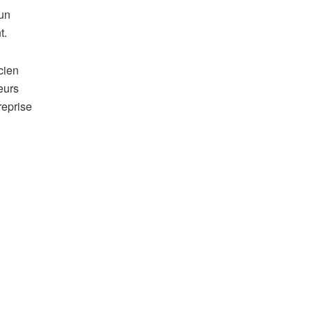
’un
t.
cien
ieurs
reprise