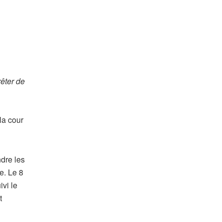
rêter de
la cour
ndre les
e. Le 8
ivi le
t