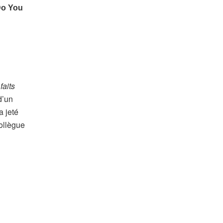
faits
d’un
a jeté
ollègue