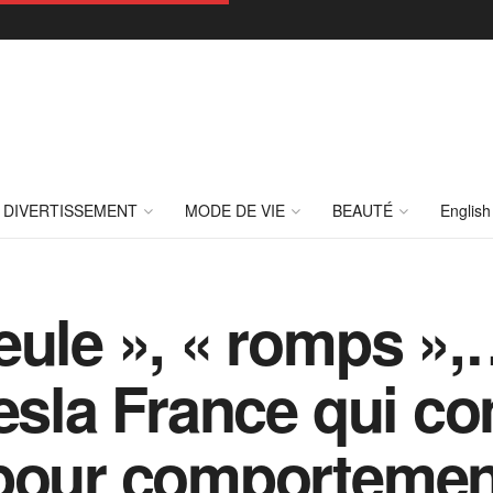
DIVERTISSEMENT
MODE DE VIE
BEAUTÉ
English
eule », « romps »,
esla France qui co
 pour comportemen