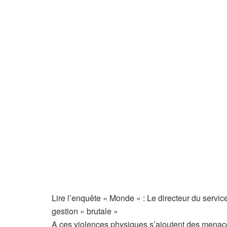
A
Lire l’enquête « Monde » :
Le directeur du servic
r
gestion « brutale »
t
A ces violences physiques s’ajoutent des menace