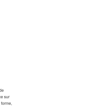
de
ce sur
 forme,