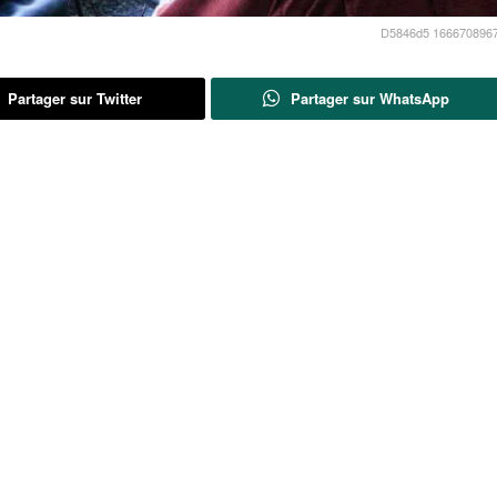
D5846d5 16667089679
Partager sur Twitter
Partager sur WhatsApp