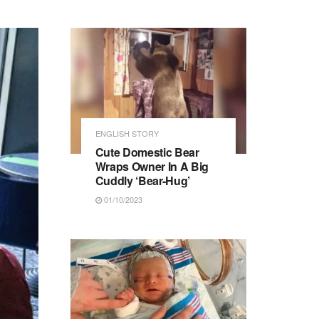
ENGLISH STORY
Cute Domestic Bear
Wraps Owner In A Big
Cuddly ‘Bear-Hug’
01/10/2023