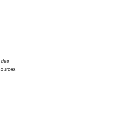
e des
ssources