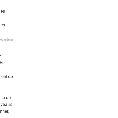
s les mêmes
e
de
ment de
ite de
ouveaux
nner,