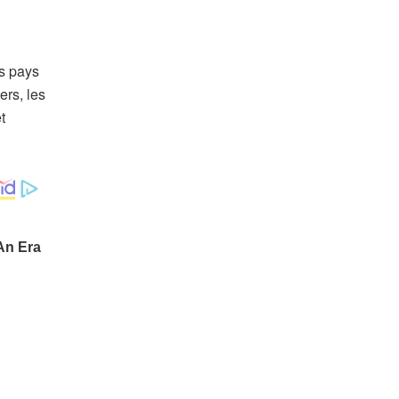
es pays
rs, les
t