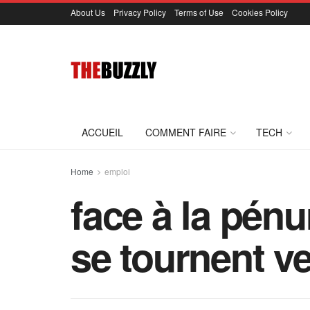
About Us
Privacy Policy
Terms of Use
Cookies Policy
ACCUEIL
COMMENT FAIRE
TECH
Home
emploi
face à la pénu
se tournent v