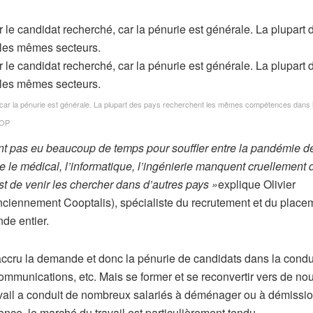
é, car la pénurie est générale. La plupart des pays recherchent les mêmes compétences dan
TOP
ont pas eu beaucoup de temps pour souffler entre la pandémie d
e le médical, l’informatique, l’ingénierie manquent cruellement 
est de venir les chercher dans d’autres pays »
explique Olivier
nciennement Cooptalis), spécialiste du recrutement et du place
de entier.
accru la demande et donc la pénurie de candidats dans la condu
communications, etc. Mais se former et se reconvertir vers de n
ravail a conduit de nombreux salariés à déménager ou à démissio
nce, le marché du travail est particulièrement tendu.