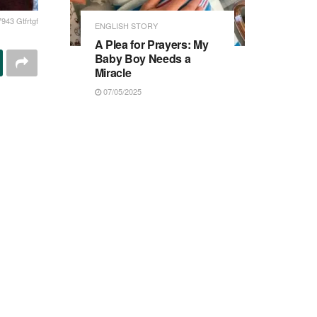
43 Gtfrtgf
ENGLISH STORY
A Plea for Prayers: My
Baby Boy Needs a
Miracle
07/05/2025