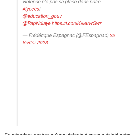
violence n’a pas sa place dans notre
#lyceés
!
@education_gouv
@PapNdiaye
https://t.co/6K986vrGwr
— Frédérique Espagnac (@FEspagnac)
22
février 2023
En attendant, sachez qu’une violente dispute a éclaté entre