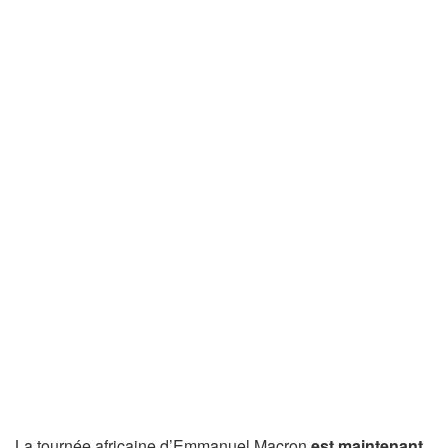
La tournée africaine d’Emmanuel Macron
est maintenant