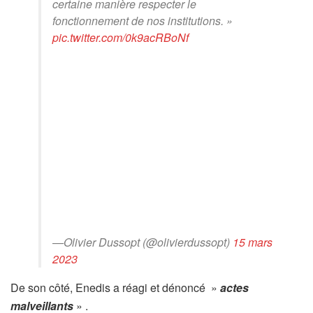
certaine manière respecter le
fonctionnement de nos institutions. »
pic.twitter.com/0k9acRBoNf
—Olivier Dussopt (@olivierdussopt)
15 mars
2023
De son côté, Enedis a réagi et dénoncé »
actes
malveillants
» .