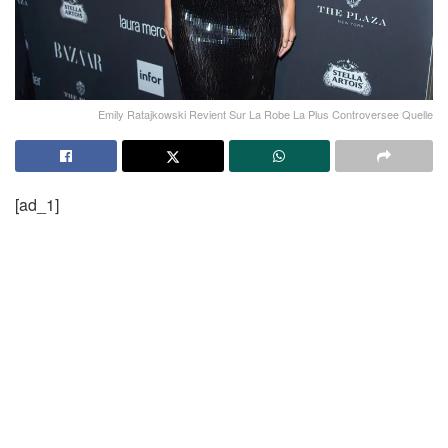
Emily Ratajkowski Revient Sur La Robe La Plus Controversee Quelle
[ad_1]