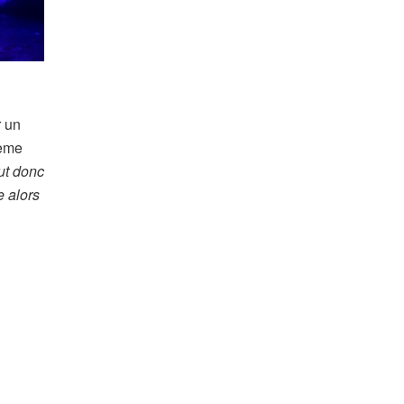
r un
tème
ut donc
e alors