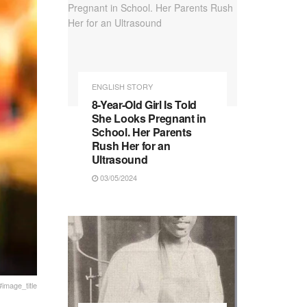
ENGLISH STORY
8-Year-Old Girl Is Told
She Looks Pregnant in
School. Her Parents
Rush Her for an
Ultrasound
03/05/2024
#image_title