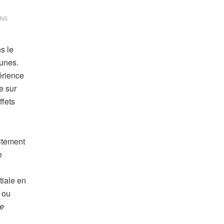
ANS
s le
eunes.
érience
e sur
ffets
uitement
e
tiale en
 ou
de