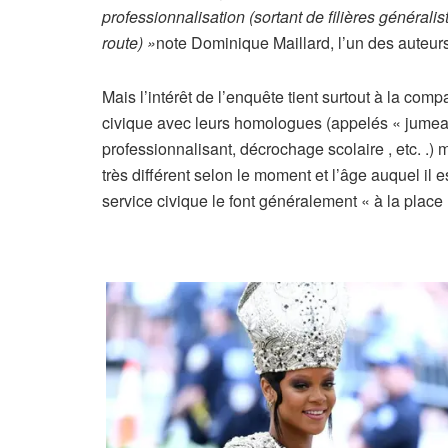
r
professionnalisation (sortant de filières générali
é
route) »
note Dominique Maillard, l’un des auteurs
s
e
Mais l’intérêt de l’enquête tient surtout à la com
r
civique avec leurs homologues (appelés « jumeau
v
professionnalisant, décrochage scolaire , etc. .) m
é
très différent selon le moment et l’âge auquel il 
à
service civique le font généralement « à la plac
n
o
s
a
b
o
n
n
é