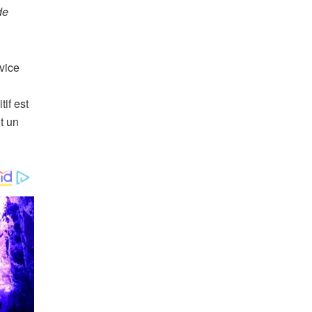
de
rvice
tif est
t un