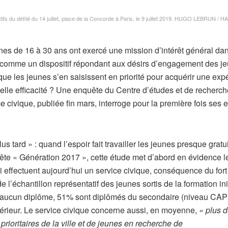
 du défilé du 14 juillet, place de la Concorde à Paris, le 9 juillet 2019.
HUGO LEBRUN / H
es de 16 à 30 ans ont exercé une mission d’intérêt général dan
té comme un dispositif répondant aux désirs d’engagement des j
ue les jeunes s’en saisissent en priorité pour acquérir une exp
lle efficacité ? Une enquête du Centre d’études et de recherch
e civique, publiée fin mars, interroge pour la première fois ses e
us tard » : quand l’espoir fait travailler les jeunes presque grat
ête « Génération 2017 », cette étude met d’abord en évidence l
 effectuent aujourd’hui un service civique, conséquence du fort
 l’échantillon représentatif des jeunes sortis de la formation ini
t aucun diplôme, 51% sont diplômés du secondaire (niveau CAP
érieur. Le service civique concerne aussi, en moyenne,
« plus 
rioritaires de la ville et de jeunes en recherche de