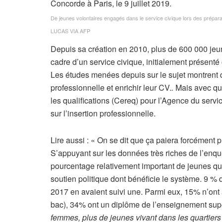
De jeunes volontaires engagés dans le service civique lors des préparatifs
LUCAS VIA AFP
Depuis sa création en 2010, plus de 600 000 jeun
cadre d’un service civique, initialement présen
Les études menées depuis sur le sujet montrent q
professionnelle et enrichir leur CV.
.
Mais avec que
les qualifications (Cereq) pour l’Agence du servic
sur l’insertion professionnelle.
A
Lire aussi :
« On se dit que ça paiera forcément pl
r
S’appuyant sur les données très riches de l’enqu
t
pourcentage relativement important de jeunes qui
i
soutien politique dont bénéficie le système. 9 % de
c
2017 en avaient suivi une. Parmi eux, 15% n’on
l
bac), 34% ont un diplôme de l’enseignement sup
e
femmes, plus de jeunes vivant dans les quartiers p