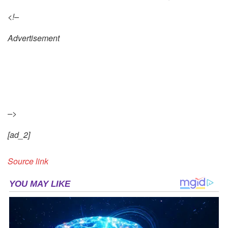
<!–
Advertisement
–>
[ad_2]
Source link