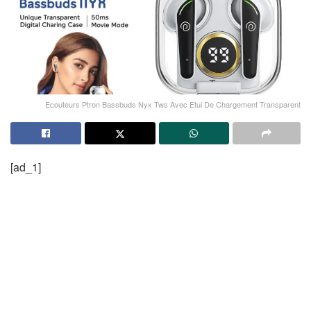
Ecouteurs Ptron Bassbuds Nyx Tws Avec Etui De Chargement Transparent
[ad_1]