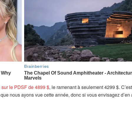
(
n sur le PDSF de 4899 $
, le ramenant à seulement 4299 $. C’est
s
e que nous ayons vue cette année, donc si vous envisagez d’en 
’
o
u
v