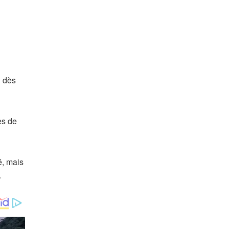
n dès
es de
é, mais
.