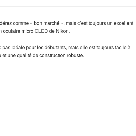
e
t
)
idérez comme « bon marché », mais c’est toujours un excellent
un oculaire micro OLED de Nikon.
 pas idéale pour les débutants, mais elle est toujours facile à
e et une qualité de construction robuste.