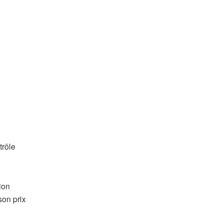
trôle
ion
son prix