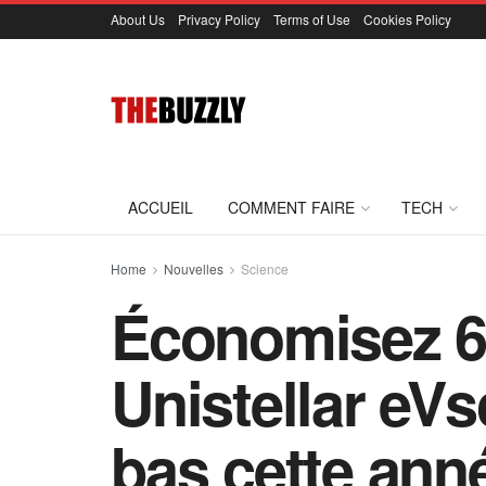
About Us
Privacy Policy
Terms of Use
Cookies Policy
ACCUEIL
COMMENT FAIRE
TECH
Home
Nouvelles
Science
Économisez 60
Unistellar eVs
bas cette ann