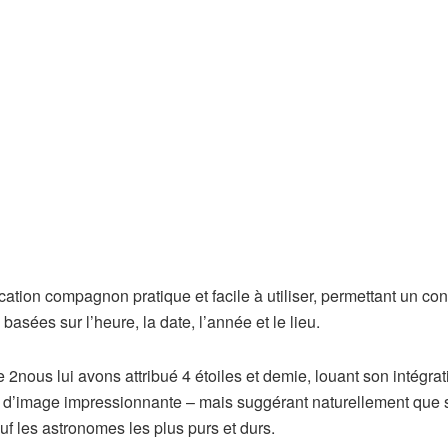
ation compagnon pratique et facile à utiliser, permettant un con
sées sur l’heure, la date, l’année et le lieu.
(
e 2
nous lui avons attribué 4 étoiles et demie, louant son intégrat
s
té d’image impressionnante – mais suggérant naturellement que 
’
uf les astronomes les plus purs et durs.