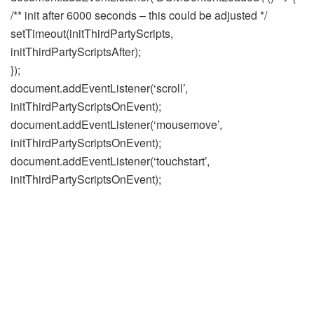
/** init after 6000 seconds – this could be adjusted */
setTimeout(initThirdPartyScripts,
initThirdPartyScriptsAfter);
});
document.addEventListener(‘scroll’,
initThirdPartyScriptsOnEvent);
document.addEventListener(‘mousemove’,
initThirdPartyScriptsOnEvent);
document.addEventListener(‘touchstart’,
initThirdPartyScriptsOnEvent);