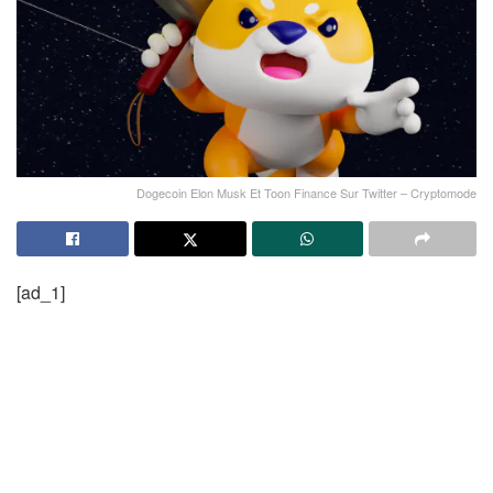
Dogecoin Elon Musk Et Toon Finance Sur Twitter – Cryptomode
[ad_1]