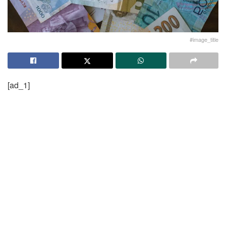
#image_title
[ad_1]