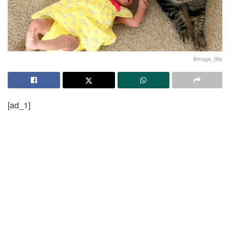
#image_title
[ad_1]