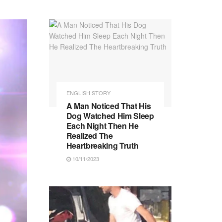
ENGLISH STORY
A Man Noticed That His
Dog Watched Him Sleep
Each Night Then He
Realized The
Heartbreaking Truth
10/11/2023