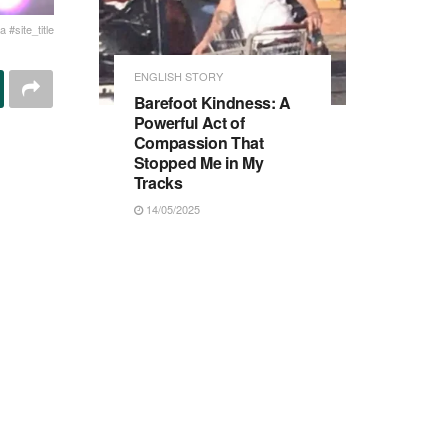
 #site_title
ENGLISH STORY
Barefoot Kindness: A
Powerful Act of
Compassion That
Stopped Me in My
Tracks
14/05/2025