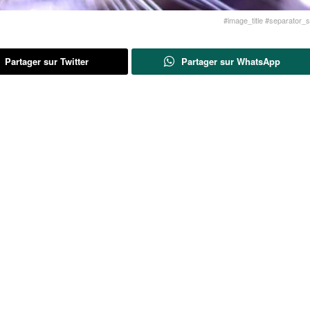
#image_title #separator_sa
Partager sur Twitter
Partager sur WhatsApp