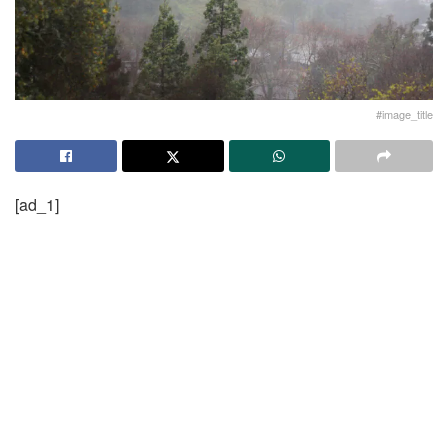
#image_title
[ad_1]