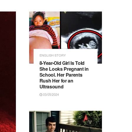
ENGLISH STORY
8-Year-Old Girl Is Told
She Looks Pregnant in
School. Her Parents
Rush Her for an
Ultrasound
03/05/2024