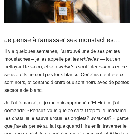
Je pense à ramasser ses moustaches…
Il y a quelques semaines, j’ai trouvé une de ses petites
moustaches – je les appelle petites
whiskies
— tout en
nettoyant le salon, et son
whiskies
sont intéressants en ce
sens qu’ils ne sont pas tous blancs. Certains d’entre eux
sont noirs, et certains d’entre eux sont noirs avec de petites
sections de blanc.
Je l’ai ramassé, et je me suis approché d’El Hub et j’ai
demandé: «Pensez-vous que ce serait trop folle, madame
les chats, si je sauvais tous les onglets?
whiskies
? » parce
que j’avais pensé au fait que quand il ira enfin traverser le
pont arc-en-ciel, je n’aurai rien de lui avec moi, et El Hub a