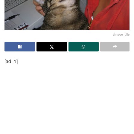
#image_title
[ad_1]