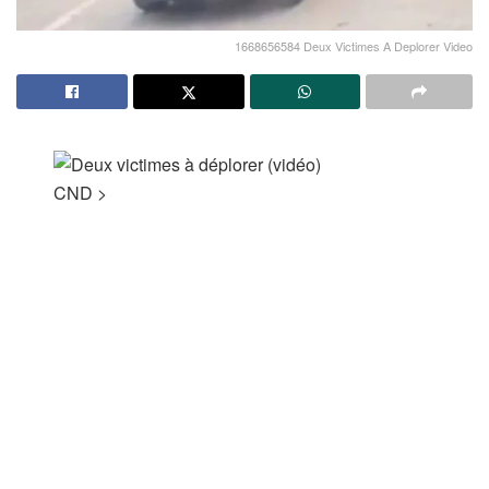
1668656584 Deux Victimes A Deplorer Video
CND
>