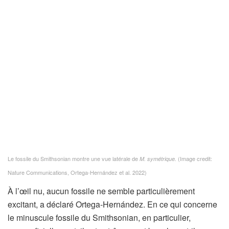
Le fossile du Smithsonian montre une vue latérale de
(Image credit:
M. symétrique.
Nature Communications, Ortega-Hernández et al. 2022)
À l’œil nu, aucun fossile ne semble particulièrement
excitant, a déclaré Ortega-Hernández. En ce qui concerne
le minuscule fossile du Smithsonian, en particulier,