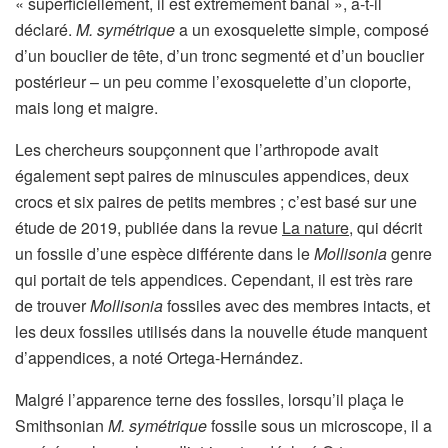
« superficiellement, il est extrêmement banal », a-t-il
déclaré.
M. symétrique
a un exosquelette simple, composé
d’un bouclier de tête, d’un tronc segmenté et d’un bouclier
postérieur – un peu comme l’exosquelette d’un cloporte,
mais long et maigre.
Les chercheurs soupçonnent que l’arthropode avait
également sept paires de minuscules appendices, deux
crocs et six paires de petits membres ; c’est basé sur une
étude de 2019, publiée dans la revue
La nature
, qui décrit
un fossile d’une espèce différente dans le
Mollisonia
genre
qui portait de tels appendices. Cependant, il est très rare
de trouver
Mollisonia
fossiles avec des membres intacts, et
les deux fossiles utilisés dans la nouvelle étude manquent
d’appendices, a noté Ortega-Hernández.
Malgré l’apparence terne des fossiles, lorsqu’il plaça le
Smithsonian
M. symétrique
fossile sous un microscope, il a