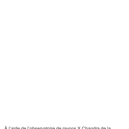
À l’aide de l’observatoire de rayons X Chandra de la