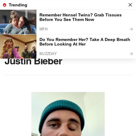
Home
BEAUTÉ
Derrière l’état de santé qui a
causé la paralysie faciale de
Justin Bieber