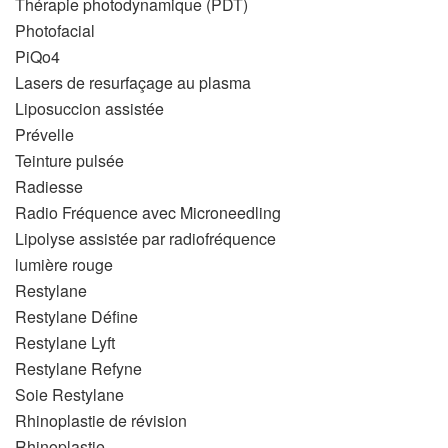
Thérapie photodynamique (PDT)
Photofacial
PiQo4
Lasers de resurfaçage au plasma
Liposuccion assistée
Prévelle
Teinture pulsée
Radiesse
Radio Fréquence avec Microneedling
Lipolyse assistée par radiofréquence
lumière rouge
Restylane
Restylane Défine
Restylane Lyft
Restylane Refyne
Soie Restylane
Rhinoplastie de révision
Rhinoplastie