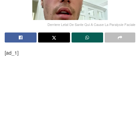
Derriere Letat De Sante Qui A Cause La Paralysie Faciale
[ad_1]