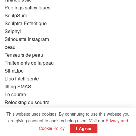
Peelings salicyliques
SculpSure
Sculptra Esthétique
Selphyl
Silhouette Instagram
peau
Tenseurs de peau
Traitements de la peau
SlimLipo
Lipo intelligente
lifting SMAS
Le sourire
Relooking du sourire
Formes lisses
This website uses cookies. By continuing to use this website you
Lissage
are giving consent to cookies being used. Visit our
Privacy and
Traitements des vergetures
Cookie Policy
.
I Agree
Peelings chimiques au TCA