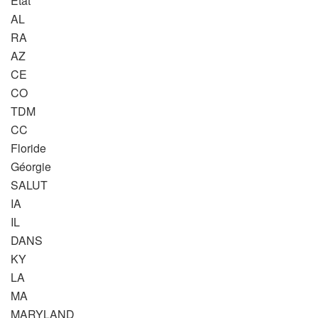
État
AL
RA
AZ
CE
CO
TDM
CC
Floride
Géorgie
SALUT
IA
IL
DANS
KY
LA
MA
MARYLAND