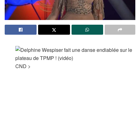
CND
>