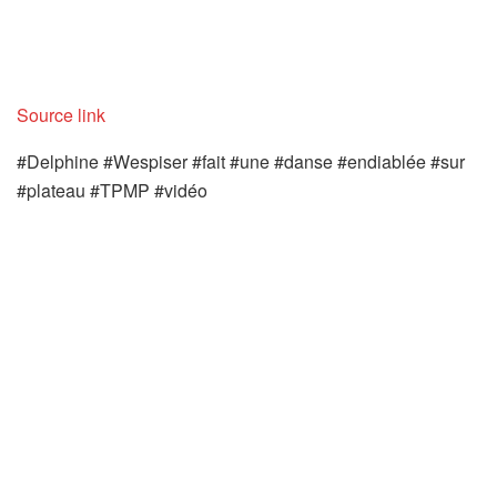
Source link
#Delphine #Wespiser #fait #une #danse #endiablée #sur
#plateau #TPMP #vidéo