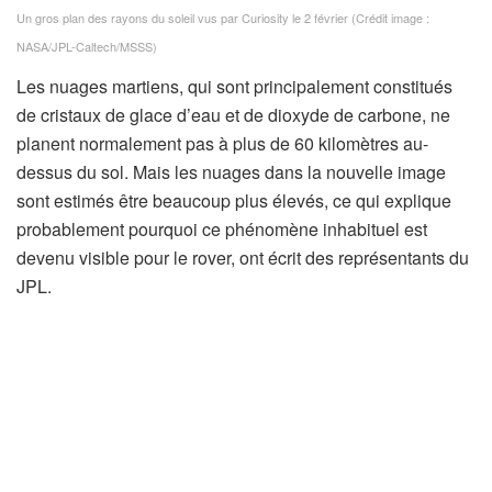
Un gros plan des rayons du soleil vus par Curiosity le 2 février
(Crédit image :
NASA/JPL-Caltech/MSSS)
Les nuages ​​martiens, qui sont principalement constitués
de cristaux de glace d’eau et de dioxyde de carbone, ne
planent normalement pas à plus de 60 kilomètres au-
dessus du sol. Mais les nuages ​​​​dans la nouvelle image
sont estimés être beaucoup plus élevés, ce qui explique
probablement pourquoi ce phénomène inhabituel est
devenu visible pour le rover, ont écrit des représentants du
JPL.