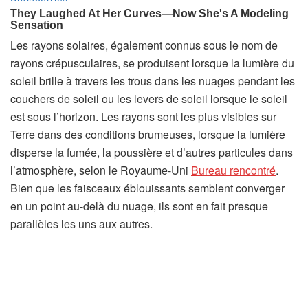
t
)
Les rayons solaires, également connus sous le nom de
rayons crépusculaires, se produisent lorsque la lumière du
soleil brille à travers les trous dans les nuages ​​pendant les
couchers de soleil ou les levers de soleil lorsque le soleil
est sous l’horizon. Les rayons sont les plus visibles sur
Terre dans des conditions brumeuses, lorsque la lumière
disperse la fumée, la poussière et d’autres particules dans
(
l’atmosphère, selon le Royaume-Uni
Bureau rencontré
.
s
Bien que les faisceaux éblouissants semblent converger
’
en un point au-delà du nuage, ils sont en fait presque
o
parallèles les uns aux autres.
u
v
r
e