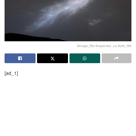
#image_title #separator_sa #site_title
[ad_1]