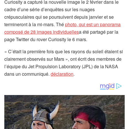
Curiosity a capturé la nouvelle image le 2 février dans le
cadre d’une série d’enquêtes sur les nuages ​​​​
crépusculaires qui se poursuivent depuis janvier et se
termineront à la mi-mars. Thé
photo, qui est un panorama
composé de 28 images individuelles
a été partagé par la
page Twitter du rover Curiosity le 6 mars.
« C’était la première fois que les rayons du soleil étaient si
clairement observés sur Mars », ont écrit des membres de
l’équipe du Jet Propulsion Laboratory (JPL) de la NASA
(
dans un communiqué.
déclaration
.
s
’
o
u
v
r
e