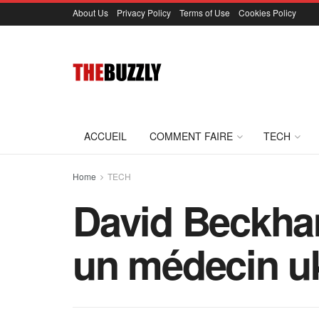
About Us
Privacy Policy
Terms of Use
Cookies Policy
ACCUEIL
COMMENT FAIRE
TECH
Home
TECH
David Beckha
un médecin uk