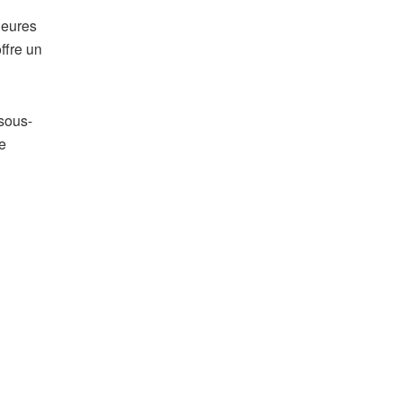
ieures
offre un
 sous-
de