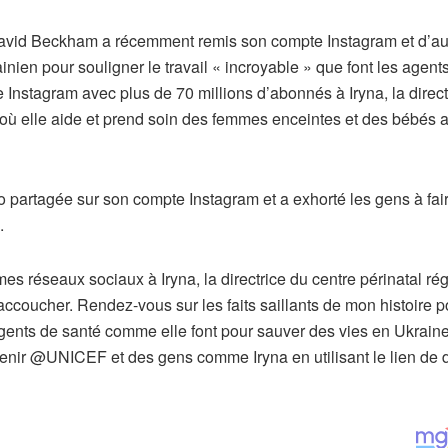
r David Beckham a récemment remis son compte Instagram et d’au
nien pour souligner le travail « incroyable » que font les agent
nstagram avec plus de 70 millions d’abonnés à Iryna, la direct
, où elle aide et prend soin des femmes enceintes et des bébés 
éo partagée sur son compte Instagram et a exhorté les gens à fai
.
es réseaux sociaux à Iryna, la directrice du centre périnatal ré
accoucher. Rendez-vous sur les faits saillants de mon histoire p
s agents de santé comme elle font pour sauver des vies en Ukraine.
enir @UNICEF et des gens comme Iryna en utilisant le lien de 