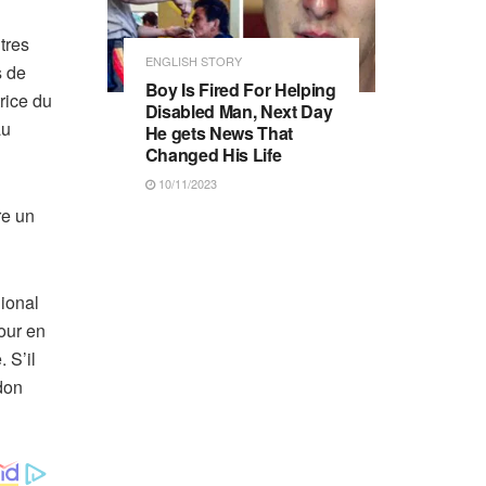
tres
ENGLISH STORY
s de
Boy Is Fired For Helping
rice du
Disabled Man, Next Day
au
He gets News That
Changed His Life
10/11/2023
re un
gional
our en
 S’il
don