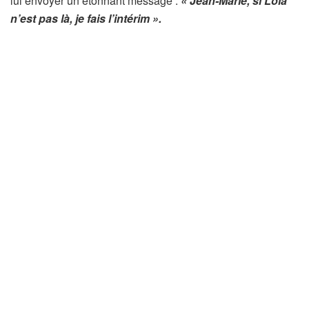
lui envoyer un étonnant message :
« Jean-Marie, si Lola
n’est pas là, je fais l’intérim ».