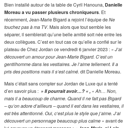
Bien installé autour de la table de Cyril Hanouna,
Danielle
Moreau a vu passer plusieurs chroniqueurs
. Et
récemment, Jean-Marie Bigard a rejoint l’équipe de
Ne
touchez pas à ma TV
. Mais alors que tout semble les
séparer, il semblerait qu’une belle amitié soit née entre les
deux collègues. C’est en tout cas ce qu’elle a confié sur le
plateau de Chez Jordan ce vendredi 6 janvier 2023 :
« J’ai
découvert un amour pour Jean-Marie Bigard. C’est un
gentilhomme dans les vestiaires. Je l’aime tellement. Il a
pris des positions mais il s’est calmé.
dit Danielle Moreau.
Mais c’était sans compter sur Jordan de Luxe qui a tenté
d’en savoir plus :
» Il pourrait avoir…? « ,
« Ah… Non,
mais il a beaucoup de charme. Quand il ne fait pas Bigard
– qu’on adore d’ailleurs – quand il est dans les vestiaires, il
est très attentionné. Oui, c’est plus le style que j’aime. J’ai
découvert un personnage beaucoup plus calme »
avant de