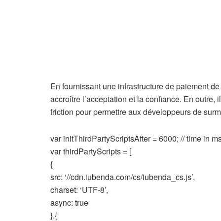
En fournissant une infrastructure de paiement de 
accroître l’acceptation et la confiance. En outre, i
friction pour permettre aux développeurs de surm
var initThirdPartyScriptsAfter = 6000; // time in m
var thirdPartyScripts = [
{
src: ‘//cdn.iubenda.com/cs/iubenda_cs.js’,
charset: ‘UTF-8’,
async: true
},{