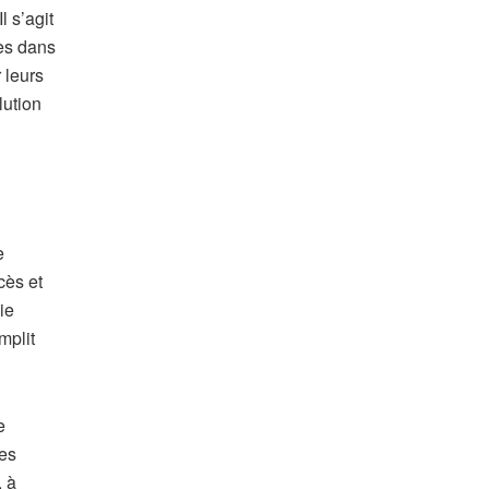
l s’agit
ies dans
 leurs
lution
e
cès et
ie
mplit
e
les
, à