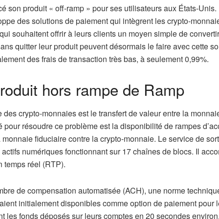
son produit « off-ramp » pour ses utilisateurs aux États-Unis. I
eloppe des solutions de paiement qui intègrent les crypto-monna
qui souhaitent offrir à leurs clients un moyen simple de convertir
ns quitter leur produit peuvent désormais le faire avec cette so
alement des frais de transaction très bas, à seulement 0,99%.
produit hors rampe de Ramp
sée des crypto-monnaies est le transfert de valeur entre la monnai
lé pour résoudre ce problème est la disponibilité de rampes d’ac
a monnaie fiduciaire contre la crypto-monnaie. Le service de sort
4 actifs numériques fonctionnant sur 17 chaînes de blocs. Il acco
n temps réel (RTP).
chambre de compensation automatisée (ACH), une norme techniqu
eraient initialement disponibles comme option de paiement pour 
rront les fonds déposés sur leurs comptes en 20 secondes environ