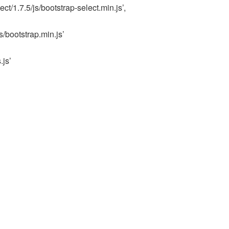
ect/1.7.5/js/bootstrap-select.min.js’,
s/bootstrap.min.js’
.js’