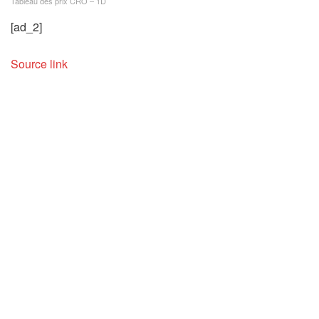
Tableau des prix CRO – 1D
[ad_2]
Source link