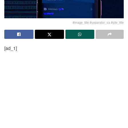
#image_title #separator_sa #site_title
[ad_1]