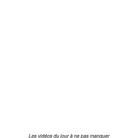
Les vidéos du jour à ne pas manquer
Les vidéos du jour à ne pas manquer