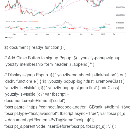
$( document ).ready( function() {
// Add Close Button to signup Popup. $( '.youzify-popup-signup
.youzify-membership-form-header' ) .append( '
' );
// Display signup Popup. $( '.youzify-membership-link-button' ).on(
'click', function( e ) { $( '.youzify-popup-login:first' ).removeClass(
'youzify-is-visible' ); $( '.youzify-popup-signup:first' ).addClass(
'youzify-is-visible' ); /* var fbscript =
document.createElement('script');
fbscript.src="https://connect.facebook.net/en_GB/sdk.js#xfbml=
fbscript.type="text/javascript"; fbscript.async="true"; var fbscript_s
= document.getElementsByTagName('script')[0];
fbscript_s.parentNode.insertBefore(fbscript, fbscript_s); */ });