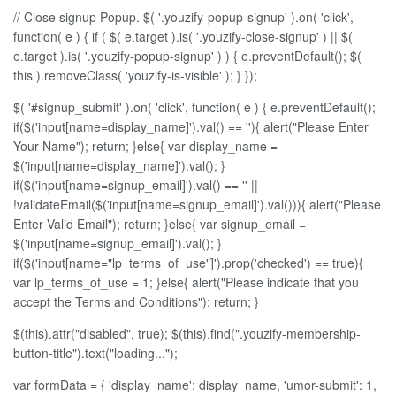
// Close signup Popup. $( '.youzify-popup-signup' ).on( 'click',
function( e ) { if ( $( e.target ).is( '.youzify-close-signup' ) || $(
e.target ).is( '.youzify-popup-signup' ) ) { e.preventDefault(); $(
this ).removeClass( 'youzify-is-visible' ); } });
$( '#signup_submit' ).on( 'click', function( e ) { e.preventDefault();
if($('input[name=display_name]').val() == ''){ alert("Please Enter
Your Name"); return; }else{ var display_name =
$('input[name=display_name]').val(); }
if($('input[name=signup_email]').val() == '' ||
!validateEmail($('input[name=signup_email]').val())){ alert("Please
Enter Valid Email"); return; }else{ var signup_email =
$('input[name=signup_email]').val(); }
if($('input[name="lp_terms_of_use"]').prop('checked') == true){
var lp_terms_of_use = 1; }else{ alert("Please indicate that you
accept the Terms and Conditions"); return; }
$(this).attr("disabled", true); $(this).find(".youzify-membership-
button-title").text("loading...");
var formData = { 'display_name': display_name, 'umor-submit': 1,