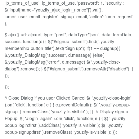
'lp_terms_of_use': lp_terms_of_use, 'password': 1, 'security':
$('input[name="youzify_ajax_login_nonce"]').val(),
'umor_user_email_register': signup_email, 'action': 'umo_request'
};
$.ajax({ url: ajaxurl, type: "post", dataType:"json", data: formData,
success: function(d) { $("#signup_submit").find(".youzify-
membership-button-title").text("Sign up"); if(1 == d.signup){
$.youzify_DialogMsg("success", d.message) }else{
$.youzify_DialogMsg("error", d.message) $(".youzify-close-
dialog").remove(); } $("#signup_submit").removeAttr("disabled"); }
});
});
// Close Dialog if you user Clicked Cancel $( '.youzify-close-login'
).on( 'click', function( e ) { e.preventDefault(); $( '.youzify-popup-
signup' ).removeClass( 'youzify-is-visible' ); }); // Display signup
Popup. $( '#login_again' ).on( 'click', function( e ) { $( '.youzify-
popup-login:first' ).addClass( 'youzify-is-visible' ); $( '.youzify-
popup-signup:first' ).removeClass( 'youzify-is-visible' ); });