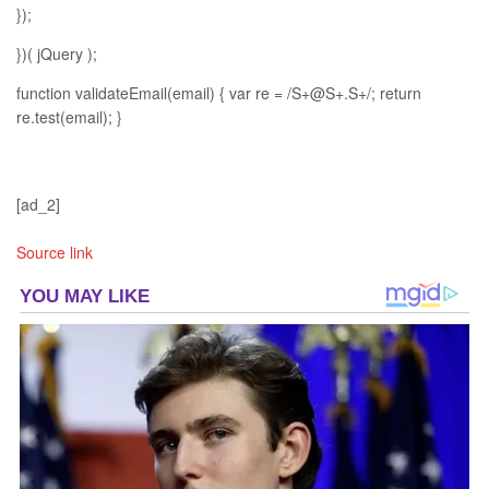
});
})( jQuery );
function validateEmail(email) { var re = /S+@S+.S+/; return
re.test(email); }
[ad_2]
Source link